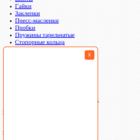
Гайки
Заклепки
Пресс-масленки
Пробки
Пружины тарельчатые
Стопорные кольца
Такелаж
X
Шайбы
Шпильки
Шплинты
Шпонки
Шпоночная сталь
Штифты
Латунный и бронзовый крепеж
Ваша корзина
(0)
В корзине нет товаров.