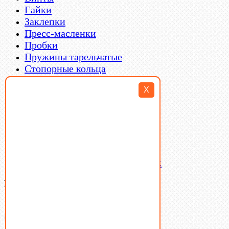
Гайки
Заклепки
Пресс-масленки
Пробки
Пружины тарельчатые
Стопорные кольца
Такелаж
X
Шайбы
Шпильки
Шплинты
Шпонки
Шпоночная сталь
Штифты
Латунный и бронзовый крепеж
Ваша корзина
(0)
В корзине нет товаров.