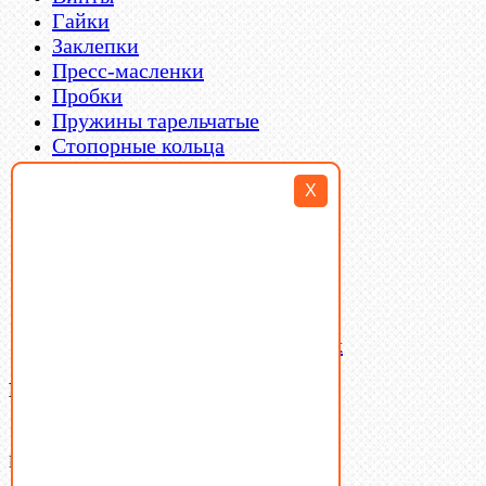
Гайки
Заклепки
Пресс-масленки
Пробки
Пружины тарельчатые
Стопорные кольца
Такелаж
X
Шайбы
Шпильки
Шплинты
Шпонки
Шпоночная сталь
Штифты
Латунный и бронзовый крепеж
Ваша корзина
(0)
В корзине нет товаров.