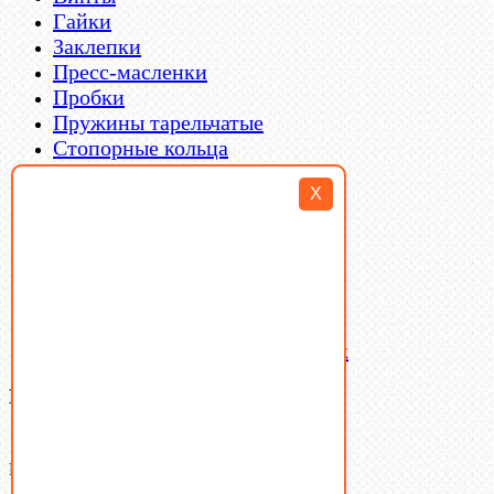
Гайки
Заклепки
Пресс-масленки
Пробки
Пружины тарельчатые
Стопорные кольца
Такелаж
X
Шайбы
Шпильки
Шплинты
Шпонки
Шпоночная сталь
Штифты
Латунный и бронзовый крепеж
Ваша корзина
(0)
В корзине нет товаров.