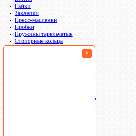
Гайки
Заклепки
Пресс-масленки
Пробки
Пружины тарельчатые
Стопорные кольца
Такелаж
X
Шайбы
Шпильки
Шплинты
Шпонки
Шпоночная сталь
Штифты
Латунный и бронзовый крепеж
Ваша корзина
(0)
В корзине нет товаров.