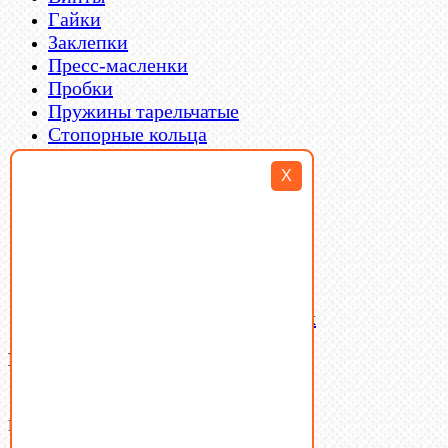
Гайки
Заклепки
Пресс-масленки
Пробки
Пружины тарельчатые
Стопорные кольца
Такелаж
X
Шайбы
Шпильки
Шплинты
Шпонки
Шпоночная сталь
Штифты
Латунный и бронзовый крепеж
Ваша корзина
(0)
В корзине нет товаров.