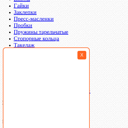
Гайки
Заклепки
Пресс-масленки
Пробки
Пружины тарельчатые
Стопорные кольца
Такелаж
Шайбы
X
Шпильки
Шплинты
Шпонки
Шпоночная сталь
Штифты
Латунный и бронзовый крепеж
Ваша корзина
(0)
В корзине нет товаров.