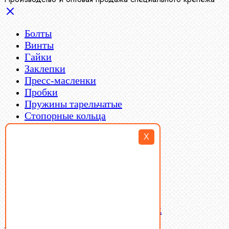
Болты
Винты
Гайки
Заклепки
Пресс-масленки
Пробки
Пружины тарельчатые
Стопорные кольца
Такелаж
X
Шайбы
Шпильки
Шплинты
Шпонки
Шпоночная сталь
Штифты
Латунный и бронзовый крепеж