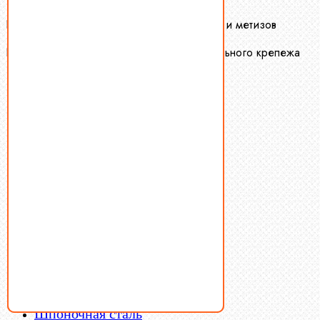
Крепеж-Маркет оптовая продажа крепежа и метизов
Производство и оптовая продажа специального крепежа
Болты
Винты
Гайки
Заклепки
Пресс-масленки
Пробки
Пружины тарельчатые
Стопорные кольца
Такелаж
Шайбы
Шпильки
Шплинты
Шпонки
Шпоночная сталь