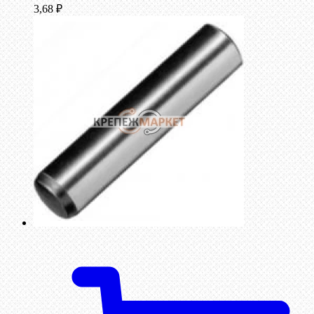
3,68
₽