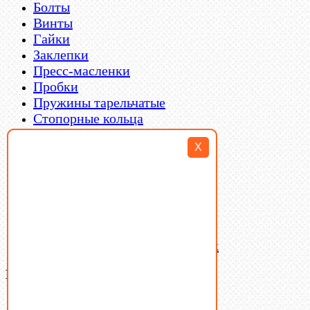
Болты
Винты
Гайки
Заклепки
Пресс-масленки
Пробки
Пружины тарельчатые
Стопорные кольца
Такелаж
X
Шайбы
Шпильки
Шплинты
Шпонки
Шпоночная сталь
Штифты
Латунный и бронзовый крепеж
Ваша корзина
(0)