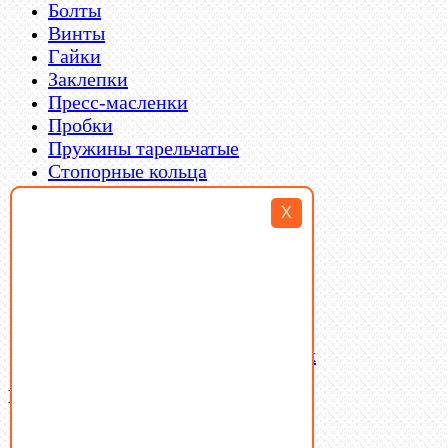
Болты
Винты
Гайки
Заклепки
Пресс-масленки
Пробки
Пружины тарельчатые
Стопорные кольца
Такелаж
X
Шайбы
Шпильки
Шплинты
Шпонки
Шпоночная сталь
Штифты
Латунный и бронзовый крепеж
Ваша корзина
(0)