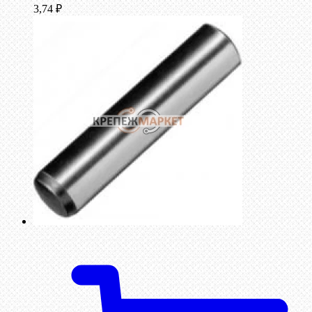
3,74
₽