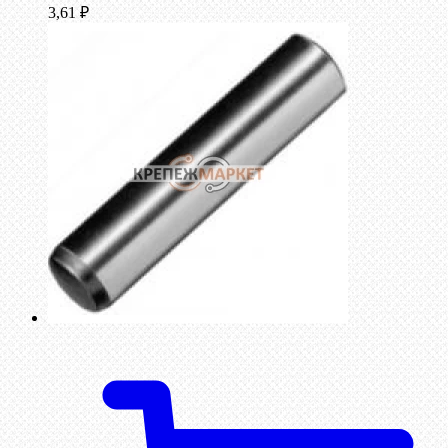
3,61
₽