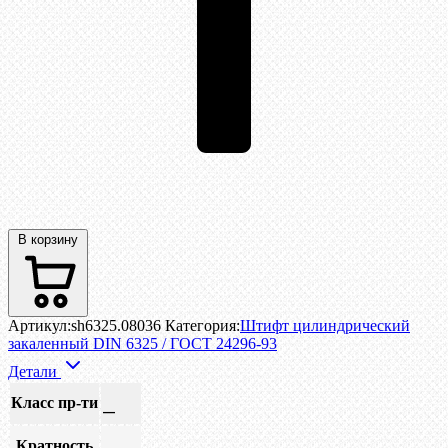
В корзину
Артикул:
sh6325.08036
Категория:
Штифт цилиндрический
закаленный DIN 6325 / ГОСТ 24296-93
Детали
Класс пр-ти
—
Кратность