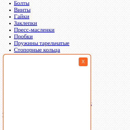
Болты
Винты
Гайки
Заклепки
Пресс-масленки
Пробки
Пружины тарельчатые
Стопорные кольца
Такелаж
X
Шайбы
Шпильки
Шплинты
Шпонки
Шпоночная сталь
Штифты
Латунный и бронзовый крепеж
Ваша корзина
(0)