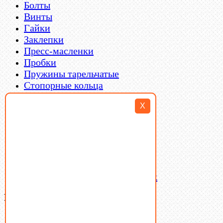
Болты
Винты
Гайки
Заклепки
Пресс-масленки
Пробки
Пружины тарельчатые
Стопорные кольца
Такелаж
X
Шайбы
Шпильки
Шплинты
Шпонки
Шпоночная сталь
Штифты
Латунный и бронзовый крепеж
Ваша корзина
(0)