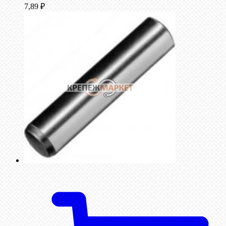
7,89
₽