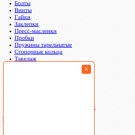
Болты
Винты
Гайки
Заклепки
Пресс-масленки
Пробки
Пружины тарельчатые
Стопорные кольца
Такелаж
Шайбы
X
Шпильки
Шплинты
Шпонки
Шпоночная сталь
Штифты
Латунный и бронзовый крепеж
Ваша корзина
(0)