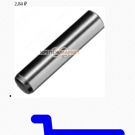
2,84
₽