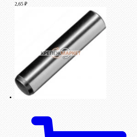
2,65
₽