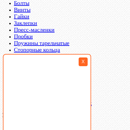
Болты
Винты
Гайки
Заклепки
Пресс-масленки
Пробки
Пружины тарельчатые
Стопорные кольца
Такелаж
X
Шайбы
Шпильки
Шплинты
Шпонки
Шпоночная сталь
Штифты
Латунный и бронзовый крепеж
Ваша корзина
(0)