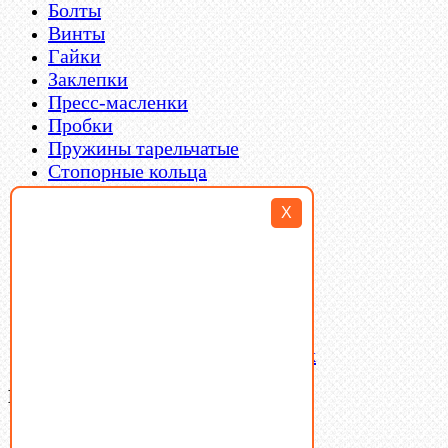
Болты
Винты
Гайки
Заклепки
Пресс-масленки
Пробки
Пружины тарельчатые
Стопорные кольца
Такелаж
X
Шайбы
Шпильки
Шплинты
Шпонки
Шпоночная сталь
Штифты
Латунный и бронзовый крепеж
Ваша корзина
(0)