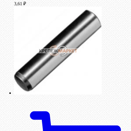
3,61
₽