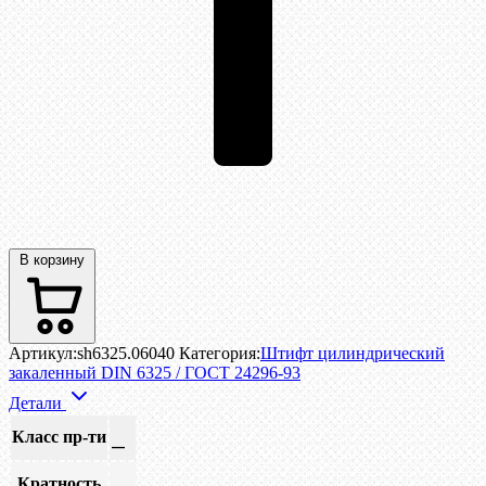
В корзину
Артикул:
sh6325.06040
Категория:
Штифт цилиндрический
закаленный DIN 6325 / ГОСТ 24296-93
Детали
Класс пр-ти
—
Кратность