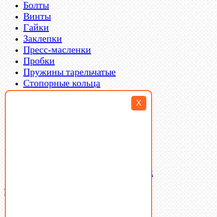
Болты
Винты
Гайки
Заклепки
Пресс-масленки
Пробки
Пружины тарельчатые
Стопорные кольца
Такелаж
X
Шайбы
Шпильки
Шплинты
Шпонки
Шпоночная сталь
Штифты
Латунный и бронзовый крепеж
Ваша корзина
(0)