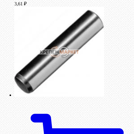
3,61
₽