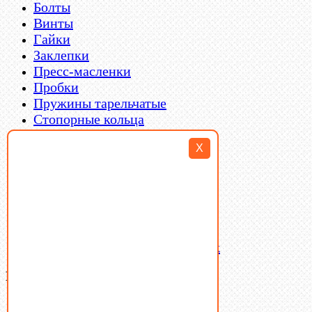
Болты
Винты
Гайки
Заклепки
Пресс-масленки
Пробки
Пружины тарельчатые
Стопорные кольца
Такелаж
X
Шайбы
Шпильки
Шплинты
Шпонки
Шпоночная сталь
Штифты
Латунный и бронзовый крепеж
Ваша корзина
(0)