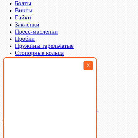
Болты
Винты
Гайки
Заклепки
Пресс-масленки
Пробки
Пружины тарельчатые
Стопорные кольца
Такелаж
X
Шайбы
Шпильки
Шплинты
Шпонки
Шпоночная сталь
Штифты
Латунный и бронзовый крепеж
Ваша корзина
(0)