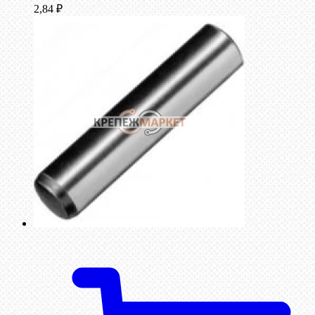
2,84
₽