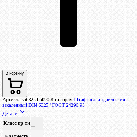
В корзину
Артикул:
sh6325.05090
Категория:
Штифт цилиндрический
закаленный DIN 6325 / ГОСТ 24296-93
Детали
Класс пр-ти
—
Кратность