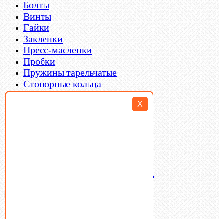
Болты
Винты
Гайки
Заклепки
Пресс-масленки
Пробки
Пружины тарельчатые
Стопорные кольца
Такелаж
X
Шайбы
Шпильки
Шплинты
Шпонки
Шпоночная сталь
Штифты
Латунный и бронзовый крепеж
Ваша корзина
(0)