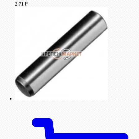
2,71
₽