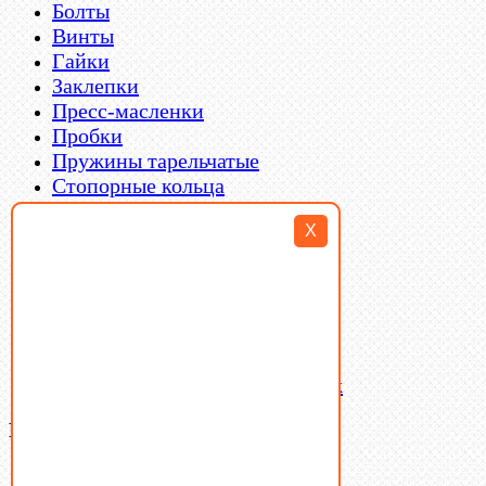
Болты
Винты
Гайки
Заклепки
Пресс-масленки
Пробки
Пружины тарельчатые
Стопорные кольца
Такелаж
X
Шайбы
Шпильки
Шплинты
Шпонки
Шпоночная сталь
Штифты
Латунный и бронзовый крепеж
Ваша корзина
(0)