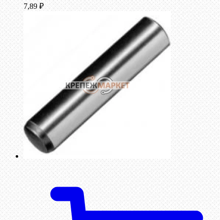
7,89
₽