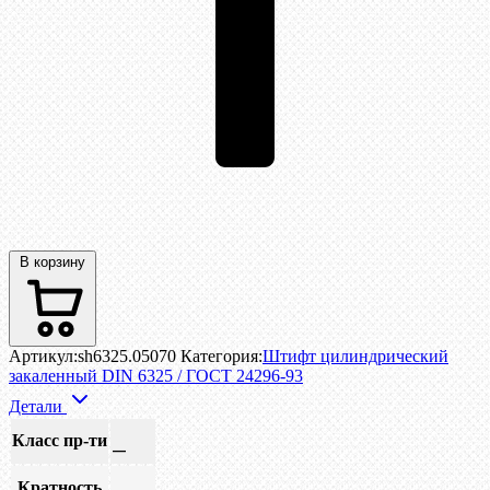
В корзину
Артикул:
sh6325.05070
Категория:
Штифт цилиндрический
закаленный DIN 6325 / ГОСТ 24296-93
Детали
Класс пр-ти
—
Кратность