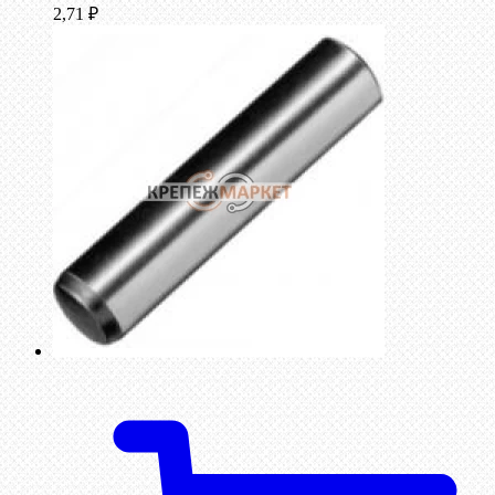
2,71
₽