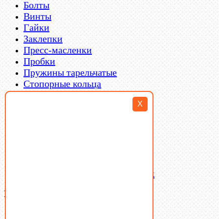
Болты
Винты
Гайки
Заклепки
Пресс-масленки
Пробки
Пружины тарельчатые
Стопорные кольца
Такелаж
X
Шайбы
Шпильки
Шплинты
Шпонки
Шпоночная сталь
Штифты
Латунный и бронзовый крепеж
Ваша корзина
(0)