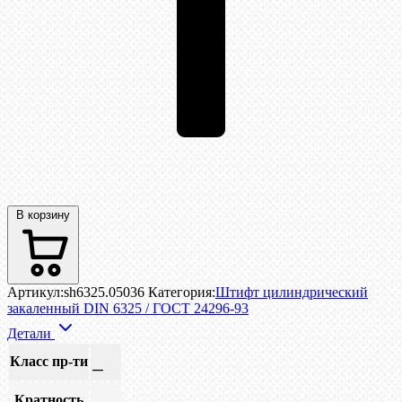
В корзину
Артикул:
sh6325.05036
Категория:
Штифт цилиндрический
закаленный DIN 6325 / ГОСТ 24296-93
Детали
Класс пр-ти
—
Кратность