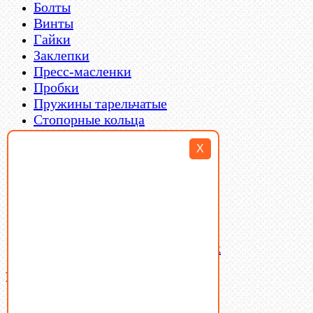
Болты
Винты
Гайки
Заклепки
Пресс-масленки
Пробки
Пружины тарельчатые
Стопорные кольца
Такелаж
X
Шайбы
Шпильки
Шплинты
Шпонки
Шпоночная сталь
Штифты
Латунный и бронзовый крепеж
Ваша корзина
(0)