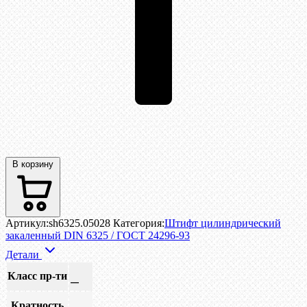
В корзину
Артикул:
sh6325.05028
Категория:
Штифт цилиндрический
закаленный DIN 6325 / ГОСТ 24296-93
Детали
Класс пр-ти
—
Кратность