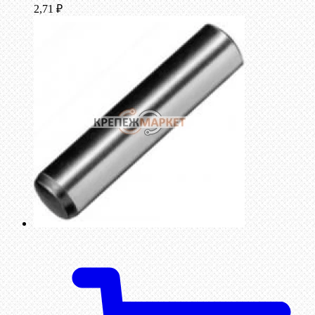
2,71
₽