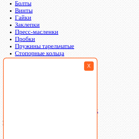
Болты
Винты
Гайки
Заклепки
Пресс-масленки
Пробки
Пружины тарельчатые
Стопорные кольца
Такелаж
X
Шайбы
Шпильки
Шплинты
Шпонки
Шпоночная сталь
Штифты
Латунный и бронзовый крепеж
Ваша корзина
(0)