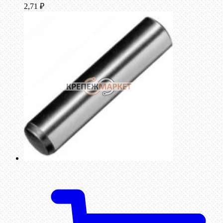
2,71
₽