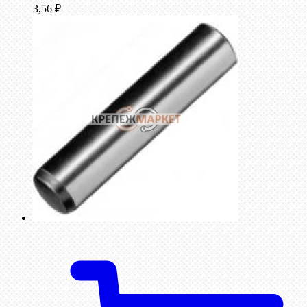
3,56
₽