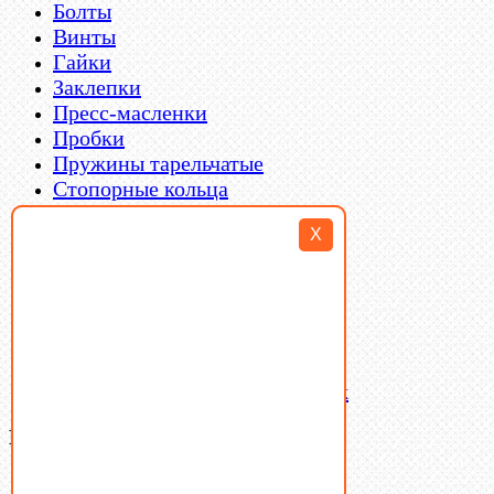
Болты
Винты
Гайки
Заклепки
Пресс-масленки
Пробки
Пружины тарельчатые
Стопорные кольца
Такелаж
X
Шайбы
Шпильки
Шплинты
Шпонки
Шпоночная сталь
Штифты
Латунный и бронзовый крепеж
Ваша корзина
(0)