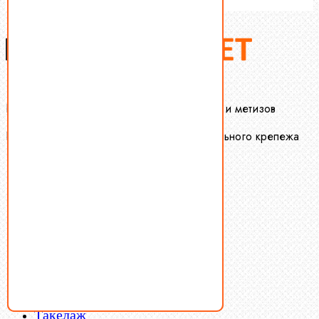
Крепеж-Маркет оптовая продажа крепежа и метизов
Производство и оптовая продажа специального крепежа
Болты
Винты
Гайки
Заклепки
Пресс-масленки
Пробки
Пружины тарельчатые
Стопорные кольца
Такелаж