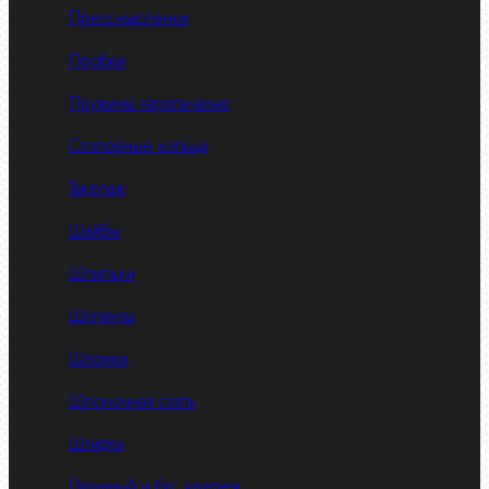
Пресс-масленки
Пробки
Пружины тарельчатые
Стопорные кольца
Такелаж
Шайбы
Шпильки
Шплинты
Шпонки
Шпоночная сталь
Штифты
Латунный и бр. крепеж