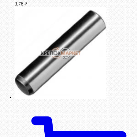
3,76
₽