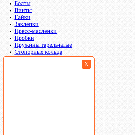
Болты
Винты
Гайки
Заклепки
Пресс-масленки
Пробки
Пружины тарельчатые
Стопорные кольца
Такелаж
X
Шайбы
Шпильки
Шплинты
Шпонки
Шпоночная сталь
Штифты
Латунный и бронзовый крепеж
Ваша корзина
(0)