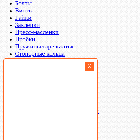
Болты
Винты
Гайки
Заклепки
Пресс-масленки
Пробки
Пружины тарельчатые
Стопорные кольца
Такелаж
X
Шайбы
Шпильки
Шплинты
Шпонки
Шпоночная сталь
Штифты
Латунный и бронзовый крепеж
Ваша корзина
(0)