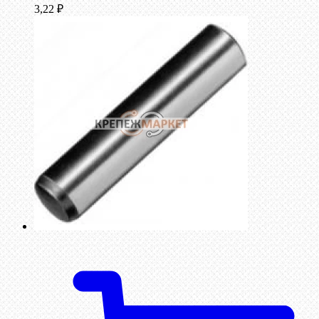
3,22
₽