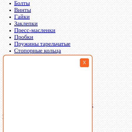
Болты
Винты
Гайки
Заклепки
Пресс-масленки
Пробки
Пружины тарельчатые
Стопорные кольца
Такелаж
X
Шайбы
Шпильки
Шплинты
Шпонки
Шпоночная сталь
Штифты
Латунный и бронзовый крепеж
Ваша корзина
(0)