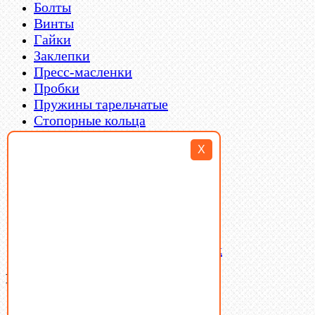
Болты
Винты
Гайки
Заклепки
Пресс-масленки
Пробки
Пружины тарельчатые
Стопорные кольца
Такелаж
X
Шайбы
Шпильки
Шплинты
Шпонки
Шпоночная сталь
Штифты
Латунный и бронзовый крепеж
Ваша корзина
(0)