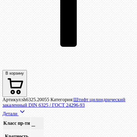
В корзину
Артикул:
sh6325.20055
Категория:
Штифт цилиндрический
закаленный DIN 6325 / ГОСТ 24296-93
Детали
Класс пр-ти
—
Кратность