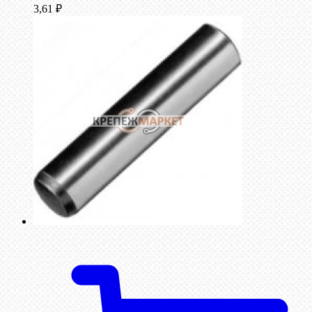
3,61
₽