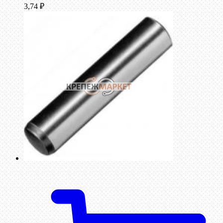
3,74
₽