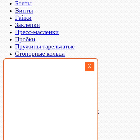
Болты
Винты
Гайки
Заклепки
Пресс-масленки
Пробки
Пружины тарельчатые
Стопорные кольца
Такелаж
X
Шайбы
Шпильки
Шплинты
Шпонки
Шпоночная сталь
Штифты
Латунный и бронзовый крепеж
Ваша корзина
(0)