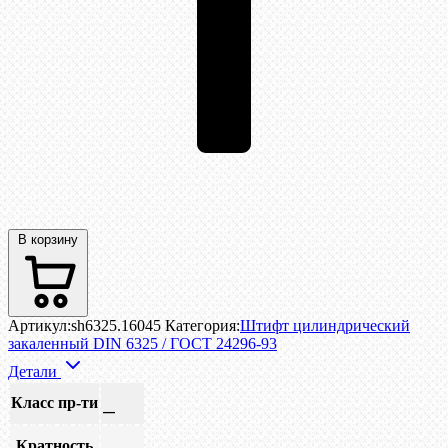
В корзину
Артикул:
sh6325.16045
Категория:
Штифт цилиндрический
закаленный DIN 6325 / ГОСТ 24296-93
Детали
Класс пр-ти
—
Кратность