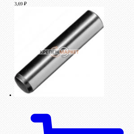
3,69
₽