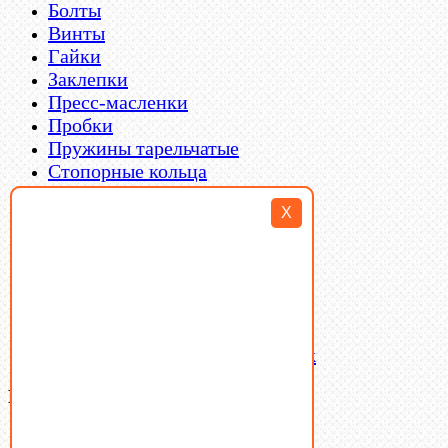
Болты
Винты
Гайки
Заклепки
Пресс-масленки
Пробки
Пружины тарельчатые
Стопорные кольца
Такелаж
X
Шайбы
Шпильки
Шплинты
Шпонки
Шпоночная сталь
Штифты
Латунный и бронзовый крепеж
Ваша корзина
(0)