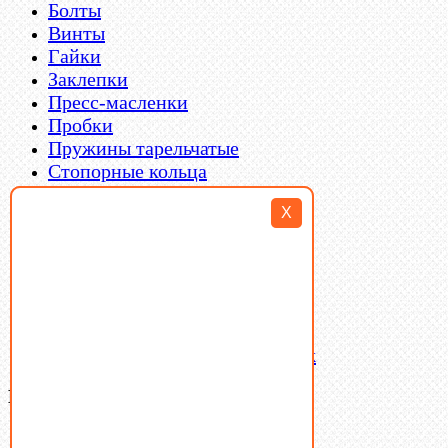
Болты
Винты
Гайки
Заклепки
Пресс-масленки
Пробки
Пружины тарельчатые
Стопорные кольца
Такелаж
X
Шайбы
Шпильки
Шплинты
Шпонки
Шпоночная сталь
Штифты
Латунный и бронзовый крепеж
Ваша корзина
(0)