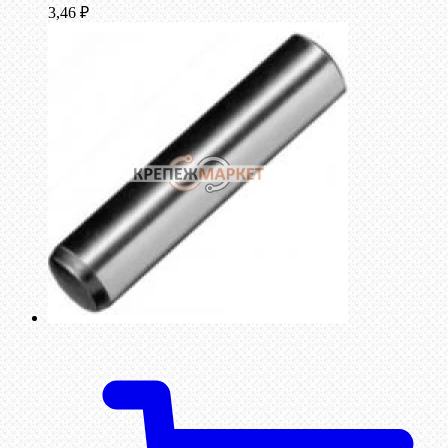
3,46
₽