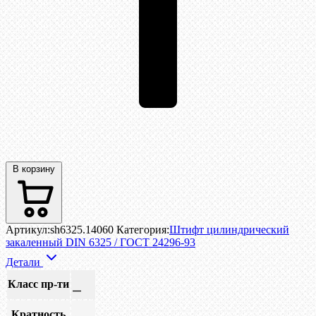
В корзину
Артикул:
sh6325.14060
Категория:
Штифт цилиндрический
закаленный DIN 6325 / ГОСТ 24296-93
Детали
Класс пр-ти
—
Кратность