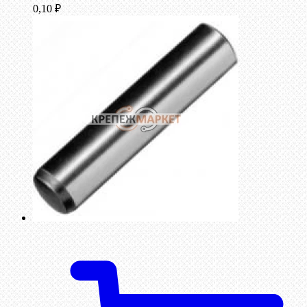
0,10
₽