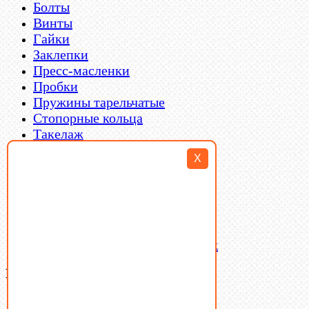
Болты
Винты
Гайки
Заклепки
Пресс-масленки
Пробки
Пружины тарельчатые
Стопорные кольца
Такелаж
Шайбы
X
Шпильки
Шплинты
Шпонки
Шпоночная сталь
Штифты
Латунный и бронзовый крепеж
Ваша корзина
(0)