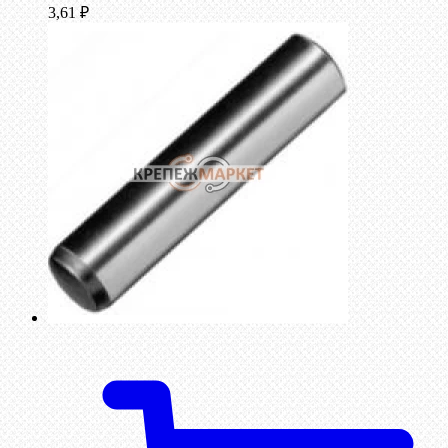
3,61
₽