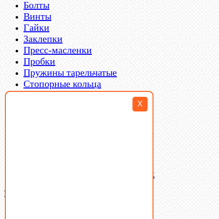
Болты
Винты
Гайки
Заклепки
Пресс-масленки
Пробки
Пружины тарельчатые
Стопорные кольца
Такелаж
X
Шайбы
Шпильки
Шплинты
Шпонки
Шпоночная сталь
Штифты
Латунный и бронзовый крепеж
Ваша корзина
(0)