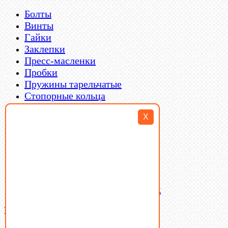
Болты
Винты
Гайки
Заклепки
Пресс-масленки
Пробки
Пружины тарельчатые
Стопорные кольца
Такелаж
X
Шайбы
Шпильки
Шплинты
Шпонки
Шпоночная сталь
Штифты
Латунный и бронзовый крепеж
Ваша корзина
(0)