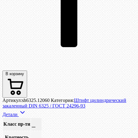
В корзину
Артикул:
sh6325.12060
Категория:
Штифт цилиндрический
закаленный DIN 6325 / ГОСТ 24296-93
Детали
Класс пр-ти
—
Кратность