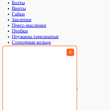
Болты
Винты
Гайки
Заклепки
Пресс-масленки
Пробки
Пружины тарельчатые
Стопорные кольца
Такелаж
X
Шайбы
Шпильки
Шплинты
Шпонки
Шпоночная сталь
Штифты
Латунный и бронзовый крепеж
Ваша корзина
(0)