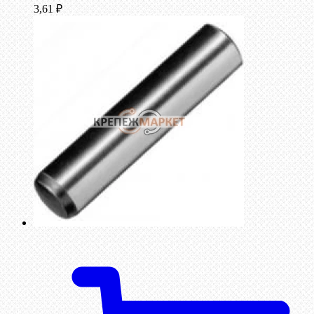
3,61
₽