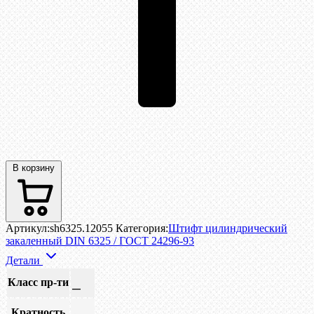
В корзину
Артикул:
sh6325.12055
Категория:
Штифт цилиндрический
закаленный DIN 6325 / ГОСТ 24296-93
Детали
Класс пр-ти
—
Кратность