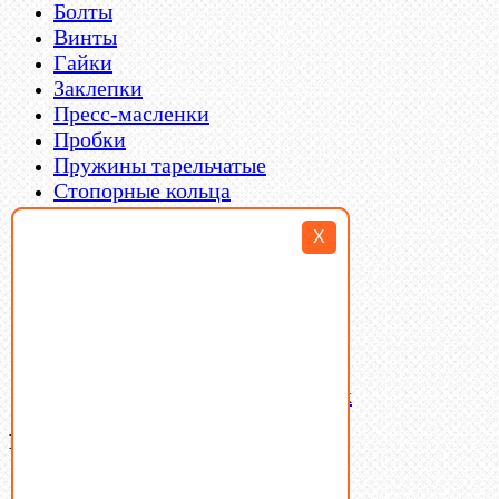
Болты
Винты
Гайки
Заклепки
Пресс-масленки
Пробки
Пружины тарельчатые
Стопорные кольца
Такелаж
X
Шайбы
Шпильки
Шплинты
Шпонки
Шпоночная сталь
Штифты
Латунный и бронзовый крепеж
Ваша корзина
(0)