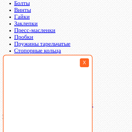
Болты
Винты
Гайки
Заклепки
Пресс-масленки
Пробки
Пружины тарельчатые
Стопорные кольца
Такелаж
X
Шайбы
Шпильки
Шплинты
Шпонки
Шпоночная сталь
Штифты
Латунный и бронзовый крепеж
Ваша корзина
(0)