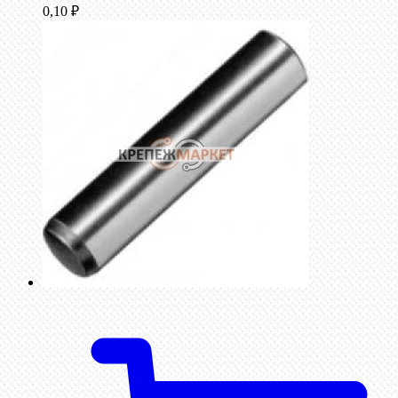
0,10
₽