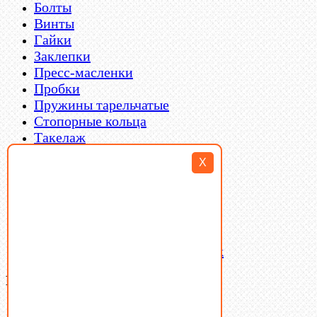
Болты
Винты
Гайки
Заклепки
Пресс-масленки
Пробки
Пружины тарельчатые
Стопорные кольца
Такелаж
Шайбы
X
Шпильки
Шплинты
Шпонки
Шпоночная сталь
Штифты
Латунный и бронзовый крепеж
Ваша корзина
(0)