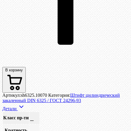
В корзину
Артикул:
sh6325.10070
Категория:
Штифт цилиндрический
закаленный DIN 6325 / ГОСТ 24296-93
Детали
Класс пр-ти
—
Кратность