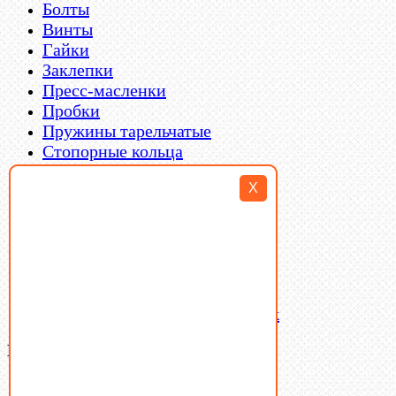
Болты
Винты
Гайки
Заклепки
Пресс-масленки
Пробки
Пружины тарельчатые
Стопорные кольца
Такелаж
X
Шайбы
Шпильки
Шплинты
Шпонки
Шпоночная сталь
Штифты
Латунный и бронзовый крепеж
Ваша корзина
(0)