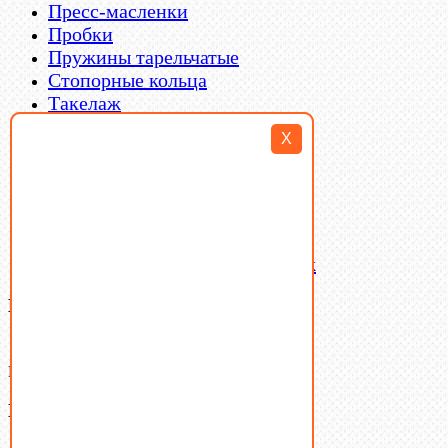
Пресс-масленки
Пробки
Пружины тарельчатые
Стопорные кольца
Такелаж
Шайбы
X
Шпильки
Шплинты
Шпонки
Шпоночная сталь
Штифты
Латунный и бронзовый крепеж
Ваша корзина
(0)
В корзине нет товаров.
Поиск