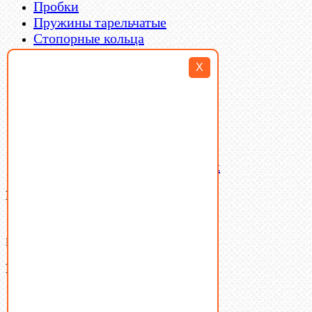
Пробки
Пружины тарельчатые
Стопорные кольца
Такелаж
X
Шайбы
Шпильки
Шплинты
Шпонки
Шпоночная сталь
Штифты
Латунный и бронзовый крепеж
Ваша корзина
(0)
В корзине нет товаров.
Поиск