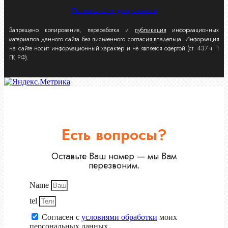
Политика конфиденциальности
Запрещено копирование, переработка и
публикация
информационных
материалов данного сайта без письменного согласия владельца. Информация
на сайте носит информационный характер и не является офертой (ст. 437 ч. 1
ГК РФ).
Есть вопросы?
Оставьте Ваш номер — мы Вам
перезвоним.
Name
tel
Согласен с
условиями обработки
моих
персональных данных.