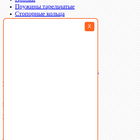
Пружины тарельчатые
Стопорные кольца
Такелаж
X
Шайбы
Шпильки
Шплинты
Шпонки
Шпоночная сталь
Штифты
Латунный и бронзовый крепеж
Ваша корзина
(0)
В корзине нет товаров.
Поиск