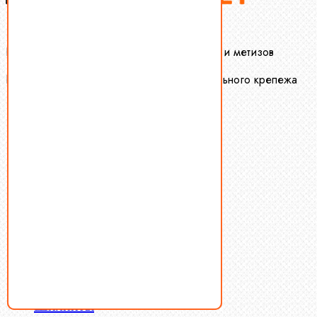
Крепеж-Маркет оптовая продажа крепежа и метизов
Производство и оптовая продажа специального крепежа
Болты
Винты
Гайки
Заклепки
Пресс-масленки
Пробки
Пружины тарельчатые
Стопорные кольца
Такелаж
Шайбы
Шпильки
Шплинты