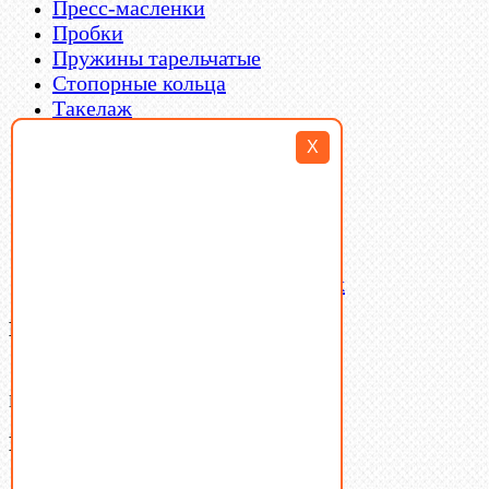
Пресс-масленки
Пробки
Пружины тарельчатые
Стопорные кольца
Такелаж
Шайбы
X
Шпильки
Шплинты
Шпонки
Шпоночная сталь
Штифты
Латунный и бронзовый крепеж
Ваша корзина
(0)
В корзине нет товаров.
Поиск