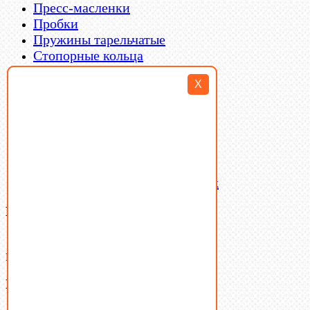
Пресс-масленки
Пробки
Пружины тарельчатые
Стопорные кольца
Такелаж
X
Шайбы
Шпильки
Шплинты
Шпонки
Шпоночная сталь
Штифты
Латунный и бронзовый крепеж
Ваша корзина
(0)
В корзине нет товаров.
Поиск