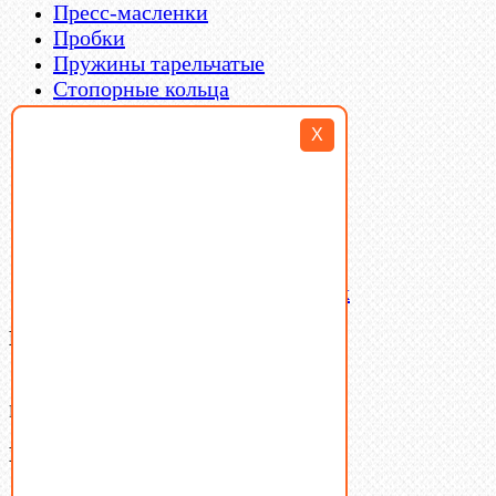
Пресс-масленки
Пробки
Пружины тарельчатые
Стопорные кольца
Такелаж
X
Шайбы
Шпильки
Шплинты
Шпонки
Шпоночная сталь
Штифты
Латунный и бронзовый крепеж
Ваша корзина
(0)
В корзине нет товаров.
Поиск