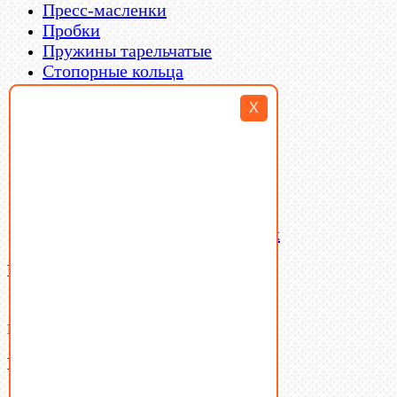
Пресс-масленки
Пробки
Пружины тарельчатые
Стопорные кольца
Такелаж
X
Шайбы
Шпильки
Шплинты
Шпонки
Шпоночная сталь
Штифты
Латунный и бронзовый крепеж
Ваша корзина
(0)
В корзине нет товаров.
Поиск