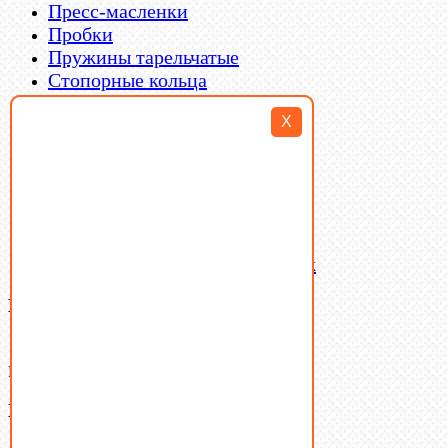
Пресс-масленки
Пробки
Пружины тарельчатые
Стопорные кольца
Такелаж
X
Шайбы
Шпильки
Шплинты
Шпонки
Шпоночная сталь
Штифты
Латунный и бронзовый крепеж
Ваша корзина
(0)
В корзине нет товаров.
Поиск